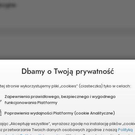
kcyjne
Dbamy o Twoją prywatność
tej stronie wykorzystujemy pliki „cookies” (ciasteczka) tyko w celach:
linowa
Zapewnienia prawidłowego, bezpiecznego i wygodnego
funkcjonowania Platformy
Poprawienia wydajności Platformy (cookie Analityczne)
kając „Akceptuję wszystkie”, wyrażasz zgodę na instalację plików „cooki
az przetwarzanie Twoich danych osobowych zgodnie z naszą
Polityką