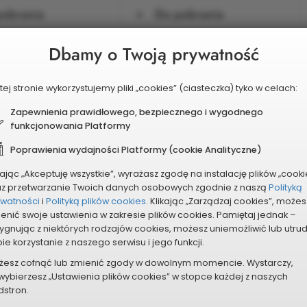
pobrania
Do pobrania
Dbamy o Twoją prywatność
cja KBO 2019
Edycja KBO 2018
tej stronie wykorzystujemy pliki „cookies” (ciasteczka) tyko w celach:
alności
Aktualności
Zapewnienia prawidłowego, bezpiecznego i wygodnego
szone projekty
Zgłoszone projekty
funkcjonowania Platformy
iki
Wyniki
Poprawienia wydajności Platformy (cookie Analityczne)
pobrania
Do pobrania
kając „Akceptuję wszystkie”, wyrażasz zgodę na instalację plików „cooki
az przetwarzanie Twoich danych osobowych zgodnie z naszą
Polityką
ywatności
i
Polityką plików cookies.
Klikając „Zarządzaj cookies”, możes
enić swoje ustawienia w zakresie plików cookies. Pamiętaj jednak –
cja KBO 2015
Edycja KBO 2014
ygnując z niektórych rodzajów cookies, możesz uniemożliwić lub utru
ie korzystanie z naszego serwisu i jego funkcji.
szone projekty
Zgłoszone projekty
żesz cofnąć lub zmienić zgody w dowolnym momencie. Wystarczy,
pobrania
Do pobrania
wybierzesz „Ustawienia plików cookies” w stopce każdej z naszych
stron.