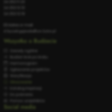
24 253 11 23
24 253 12 51
24 253 12 19
Adres e-mail:
d.byczek-gajewska@um.kutno.pl
Wszystko o Budżecie
Zasady ogólne
Budżet krok po kroku
Harmonogram
Zgłaszanie projektów
Weryfikacja
Głosowanie
Katalog inspiracji
Do pobrania
Pomoc urzędników
Social media