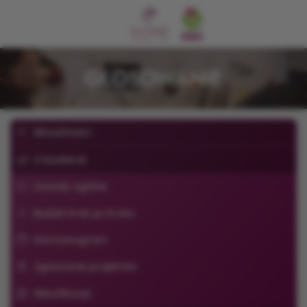
GŁOSOWANIE
Aktualności
O budżecie
Zasady ogólne
Budżet krok po kroku
Harmonogram
Zgłaszanie projektów
Weryfikacja