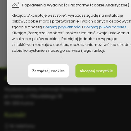
wskazany numer telefonu głosujący otrzyma SMS-
Poprawienia wydajności Platformy (cookie Analityczne)
em kod weryfikacyjny, który należy wpisać
Klikając „Akceptuję wszystkie”, wyrażasz zgodę na instalację
w kolejne pole. Na jeden numer telefonu możliwa
plików „cookies” oraz przetwarzanie Twoich danych osobowyc
jest weryfikacja maksymalnie trzech osób.
zgodnie z naszą
Polityką prywatności
i
Polityką plików cookies.
Klikając „Zarządzaj cookies”, możesz zmienić swoje ustawienia
GŁOSOWANIE TRWA od 1 do 6 września 2026
w zakresie plików cookies. Pamiętaj jednak – rezygnując
z niektórych rodzajów cookies, możesz uniemożliwić lub utrudni
Link do filmiku instruktażowego jak głosować:
sobie korzystanie z naszego serwisu i jego funkcji.
https://www.facebook.com/BOKutno/videos/1693190407
Możesz cofnąć lub zmienić zgody w dowolnym momencie.
Wystarczy, że wybierzesz „Ustawienia plików cookies” w stopce
Zarządzaj cookies
Akceptuj wszystkie
każdej z naszych podstron.
Dodatkowe
Adres
informacje
Wydział Kultury, Promocji i Rozwoju Miasta
pl. marsz. J. Piłsudskiego 18
99-300 Kutno
Kontakt
Nr telefonu: