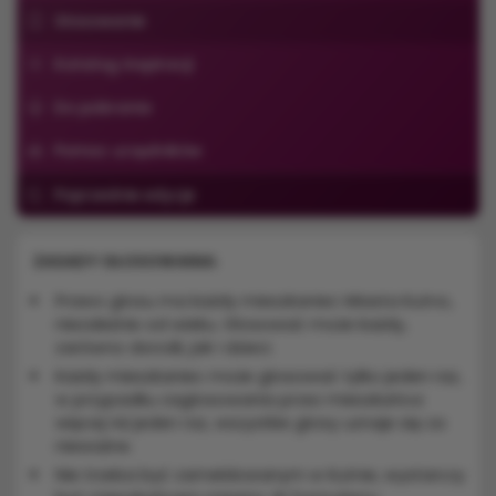
Głosowanie
Katalog inspiracji
Do pobrania
Pomoc urzędników
Poprzednie edycje
ZASADY GŁOSOWANIA:
Prawo głosu ma każdy mieszkaniec Miasta Kutno,
niezależnie od wieku. Głosować może każdy,
zarówno dorośli, jak i dzieci.
Każdy mieszkaniec może głosować tylko jeden raz,
w przypadku zagłosowania przez mieszkańca
więcej niż jeden raz, wszystkie głosy uznaje się za
nieważne.
Nie trzeba być zameldowanym w Kutnie, wystarczy