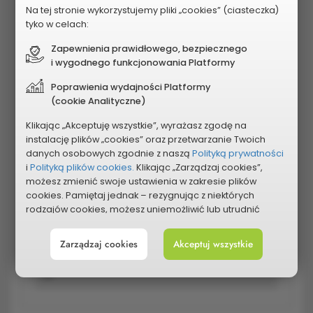
Na tej stronie wykorzystujemy pliki „cookies” (ciasteczka)
Formularz zglaszania projektu
43 kB
tyko w celach:
Zapewnienia prawidłowego, bezpiecznego
i wygodnego funkcjonowania Platformy
Cennik miejski
Poprawienia wydajności Platformy
(cookie Analityczne)
Klikając „Akceptuję wszystkie”, wyrażasz zgodę na
Cennik miejski kbo 1
43,49 kB
instalację plików „cookies” oraz przetwarzanie Twoich
danych osobowych zgodnie z naszą
Polityką prywatności
i
Polityką plików cookies.
Klikając „Zarządzaj cookies”,
możesz zmienić swoje ustawienia w zakresie plików
cookies. Pamiętaj jednak – rezygnując z niektórych
Zgoda na realizacje projektu
rodzajów cookies, możesz uniemożliwić lub utrudnić
sobie korzystanie z naszego serwisu i jego funkcji.
Zarządzaj cookies
Akceptuj wszystkie
Możesz cofnąć lub zmienić zgody w dowolnym
Zgoda na realizacje projektu teren
485,5
momencie. Wystarczy, że wybierzesz „Ustawienia plików
cookies” w stopce każdej z naszych podstron.
kB