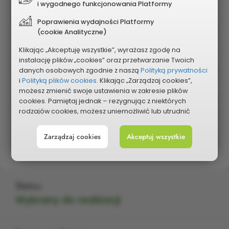
Lp.
Część składowa
Łączny
i wygodnego funkcjonowania Platformy
koszt
Poprawienia wydajności Platformy
1
Zakup materiałów dydaktycznych,
18 500 zł
(cookie Analityczne)
zestawów doświadczalnych,
Klikając „Akceptuję wszystkie”, wyrażasz zgodę na
programu multimedialnego
instalację plików „cookies” oraz przetwarzanie Twoich
2
Organizacja spotkań z przyrodnikami i
4 000 zł
danych osobowych zgodnie z naszą
Polityką prywatności
naukowcami
i
Polityką plików cookies.
Klikając „Zarządzaj cookies”,
możesz zmienić swoje ustawienia w zakresie plików
3
Zakup sadzonek róż
800 zł
cookies. Pamiętaj jednak – rezygnując z niektórych
rodzajów cookies, możesz uniemożliwić lub utrudnić
4
Materiały informacyjne, edukacyjne i
1 700 zł
sobie korzystanie z naszego serwisu i jego funkcji.
promocyjne
Zarządzaj cookies
Akceptuj wszystkie
Możesz cofnąć lub zmienić zgody w dowolnym
Łącznie: 25 000 zł
momencie. Wystarczy, że wybierzesz „Ustawienia plików
cookies” w stopce każdej z naszych podstron.
Status
Wybrany do realizacji