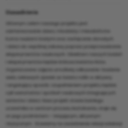
Uzasadnienie
Głównym celem naszego projektu jest
zainteresowanie dzieci, młodzieży i mieszkańców
Kutna naukami ścisłymi oraz zachęcanie dorosłych
i dzieci do wspólnej zabawy poprzez przeprowadzanie
eksperymentów naukowych. Obiektem naszych badań
i eksperymentów będzie królowa kwiatów Róża.
Organizowane zajęcia umożliwią odkrywanie i badanie
wielu ciekawych zjawisk ze świata roślin w aktywny
i angażujący sposób. Uzupełnieniem projektu będzie
cykl warsztatów i spotkań naukowych integrujących
seniorów i dzieci. Nasz projekt stawia każdego
uczestnika w centrum procesu kształcenia, staje się
on jego podmiotem – inicjującym, aktywnym
i krytycznym. Stawiamy na zacieśnienie relacji edukacji