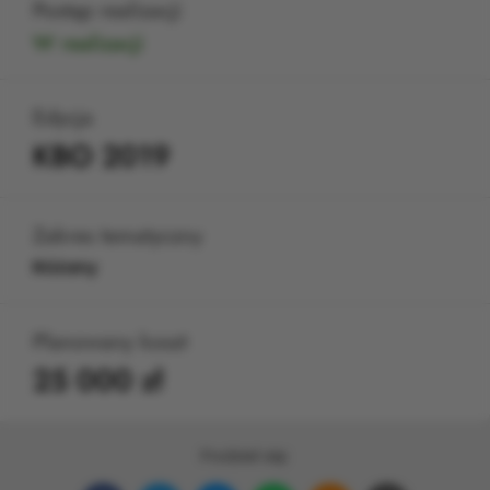
Postęp realizacji
W realizacji
Edycja
KBO 2019
Zakres tematyczny
Różany
Planowany koszt
25 000 zł
Podziel się: