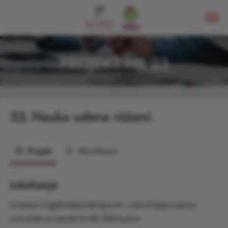
PROJEKT NR 23
23.
Nauka usłana różami
Projekt
Weryfikacja
Lokalizacja
II Liceum Ogólnokształcące im. Jana Kasprowicza
w Kutnie ul. Okrzei 1A 99-300 Kutno