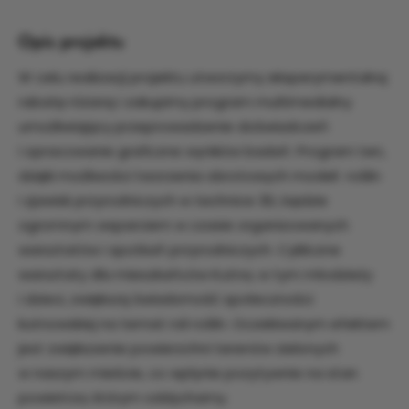
Opis projektu
W celu realizacji projektu utworzymy eksperymentalną
rabatę różaną i zakupimy program multimedialny
umożliwiający przeprowadzenie doświadczeń
i opracowanie graficzne wyników badań. Program ten,
dzięki możliwości tworzenia obrotowych modeli roślin
i zjawisk przyrodniczych w technice 3D, będzie
ogromnym wsparciem w czasie organizowanych
warsztatów i spotkań przyrodniczych. Cykliczne
warsztaty dla mieszkańców Kutna, w tym młodzieży
i dzieci, zwiększą świadomość społeczności
kutnowskiej na temat roli roślin. Oczekiwanym efektem
jest zwiększenie powierzchni terenów zielonych
w naszym mieście, co wpłynie pozytywnie na stan
powietrza, którym oddychamy.