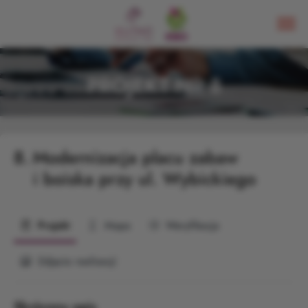
PROJEKT NR 8
8.
Modernizacja placu zabaw
i boiska przy ul. Wybickiego
Projekt
Mapa
Weryfikacja
Zdjęcia realizacji
Skrócony opis