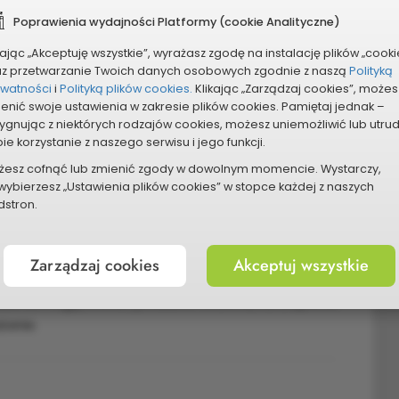
onienie dla wolno żyjących kotów na terenie
Poprawienia wydajności Platformy (cookie Analityczne)
kając „Akceptuję wszystkie”, wyrażasz zgodę na instalację plików „cooki
az przetwarzanie Twoich danych osobowych zgodnie z naszą
Polityką
ywatności
i
Polityką plików cookies.
Klikając „Zarządzaj cookies”, możes
enić swoje ustawienia w zakresie plików cookies. Pamiętaj jednak –
ygnując z niektórych rodzajów cookies, możesz uniemożliwić lub utru
ie korzystanie z naszego serwisu i jego funkcji.
tóre mieszkają na wolności. Wolno żyjące koty są
żesz cofnąć lub zmienić zgody w dowolnym momencie. Wystarczy,
 Ich obecność pozwala w sposób naturalny
wybierzesz „Ustawienia plików cookies” w stopce każdej z naszych
st. Z tego względu w naszym interesie leży
stron.
 żyjących. Jednym ze sposobów ochrony tych
jsca, w którym mogłyby przetrwać zimę czyli
Zarządzaj cookies
Akceptuj wszystkie
ed zamarznięciem. Co więcej, inicjatywa projektu
i czemu mogą zostać poddane leczeniu, szczepieniu
żanie.