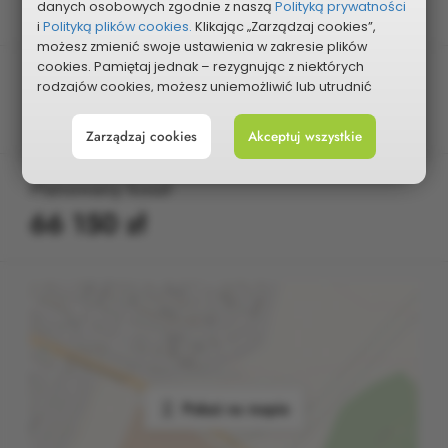
Zrealizowany
danych osobowych zgodnie z naszą
Polityką prywatności
i
Polityką plików cookies.
Klikając „Zarządzaj cookies”,
możesz zmienić swoje ustawienia w zakresie plików
cookies. Pamiętaj jednak – rezygnując z niektórych
Edycja
rodzajów cookies, możesz uniemożliwić lub utrudnić
KBO 2014
sobie korzystanie z naszego serwisu i jego funkcji.
Zarządzaj cookies
Akceptuj wszystkie
Możesz cofnąć lub zmienić zgody w dowolnym
momencie. Wystarczy, że wybierzesz „Ustawienia plików
cookies” w stopce każdej z naszych podstron.
Planowany koszt
66 150 zł
Pokaż na mapie