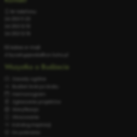
Nr telefonu:
24 253 11 23
24 253 12 51
24 253 12 19
Adres e-mail:
d.byczek-gajewska@um.kutno.pl
Wszystko o Budżecie
Zasady ogólne
Budżet krok po kroku
Harmonogram
Zgłaszanie projektów
Weryfikacja
Głosowanie
Katalog inspiracji
Do pobrania