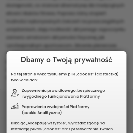
dostępność, co stanowi alternatywę dla tradycyjnych
siłowni i klubów fitness. Poprzez różny stopień
trudności wykonywanych ćwiczeń na poszczególnych
urządzeniach, dają możliwość aktywnego wypoczynku
zarówno amatorom aktywności fizycznej, jak
i profesjonalnym sportowcom. Siłownie plenerowe
to propozycja dla każdego (dzieci, młodzieży, osób
Dbamy o Twoją prywatność
dorosłych, osób starszych, osób
z niepełnosprawnością fizyczną oraz ludzi z niskimi
Na tej stronie wykorzystujemy pliki „cookies” (ciasteczka)
dochodami).
tyko w celach:
Zapewnienia prawidłowego, bezpiecznego
i wygodnego funkcjonowania Platformy
Status
Wybrany do realizacji
Poprawienia wydajności Platformy
(cookie Analityczne)
Klikając „Akceptuję wszystkie”, wyrażasz zgodę na
Postęp realizacji
instalację plików „cookies” oraz przetwarzanie Twoich