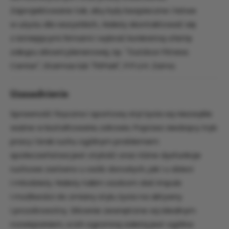
Zaprojektowane tak, aby były bezpieczne i łatwe
w użyciu dla wszystkich., Należy skontaktować się
z istniejącymi firmami i wybrać konkretną ofertę
zakupu siłowni plenerowej, np. "Outdoor Fitness
Center", Starmax lub "FitPark", P.P.U.H. Zama.
Uzasadnienie
Sprawność fizyczna i sportowy styl życia są niezwykle
ważne w kształtowaniu zdrowia. Poprzez siedzący tryb
pracy i brak ruchu ogólnym problemem
społeczeństwa jest otyłość oraz różne dysfunkcje
ruchowe zarówno u osób dorosłych, jak i u dzieci
i młodzieży. Należy takim osobom dać impuls
i możliwości do zmiany stylu życia na aktywny
i prozdrowotny. Siłownie zewnętrzne są idealnym
rozwiązaniem, a ich ogromną zaletą jest ogólna