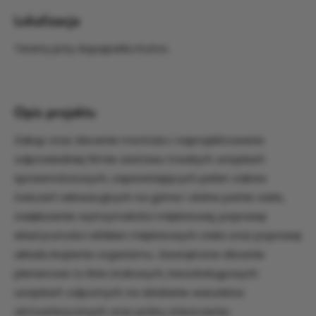
Lokalizacja
Tereny przy Aquaparku Kutno.
Opis projektu
Zakup oraz zlecenie montażu i zaprojektowania
odpowiedniej firmie zestawu trwałych urządzeń
sprawnościowych, zapewniających pełen zakres
ćwiczeń rekreacyjnych na górne i dolne partie ciała,
zwiększenie wytrzymałości mięśniowej, poprawę
elastyczności włókien mięśniowych ciała oraz poprawę
układu krążenia organizmu. Zewnętrzne siłownie
plenerowe to linia stalowych, bezobsługowych
urządzeń odpornych na działanie warunków
atmosferycznych oraz próby zniszczenia.