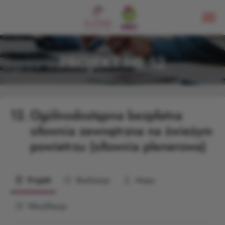
PROJEKT NR 12
12.
Ogólnodostępna bezpłatna
siłownia zewnętrzna na świeżym
powietrzu (siłownia plenerowa)
Projekt
Realizacja
Mapa
Weryfikacja