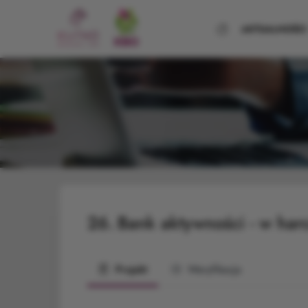
STRONA
AKTUALNOŚCI
GŁÓWNA
26.
Bank aktywności - w harc
Projekt
Weryfikacja