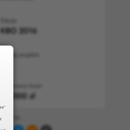
Edycja
KBO 2016
Rodzaj projektu
Mały
Planowany koszt
25 000 zł
es”
odziel się:
z