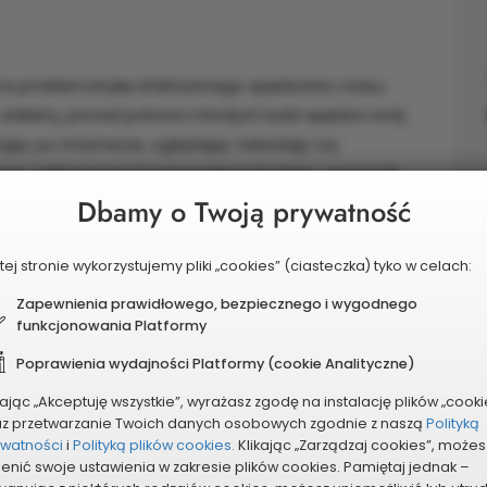
 na problematykę efektywnego spędzania czasu
 ankiety, ponad połowa młodych ludzi spędza swój
jąc po internecie, oglądając telewizję czy
iemy zaktywizować kutnowską młodzież, zapewnić
chęcić ją do kształcenia się w tym kierunku.
Dbamy o Twoją prywatność
 Miasta Kutno. Na jego realizację potrzebujemy
tej stronie wykorzystujemy pliki „cookies” (ciasteczka) tyko w celach:
iednie wyposażenie naszego zaplecza
Zapewnienia prawidłowego, bezpiecznego i wygodnego
cyjnego, ponadto finansowanie warsztatów.
funkcjonowania Platformy
zerzenie bazy edukacyjnej i szkoleniowej Miasta
Poprawienia wydajności Platformy (cookie Analityczne)
kając „Akceptuję wszystkie”, wyrażasz zgodę na instalację plików „cooki
az przetwarzanie Twoich danych osobowych zgodnie z naszą
Polityką
P
ywatności
i
Polityką plików cookies.
Klikając „Zarządzaj cookies”, możes
enić swoje ustawienia w zakresie plików cookies. Pamiętaj jednak –