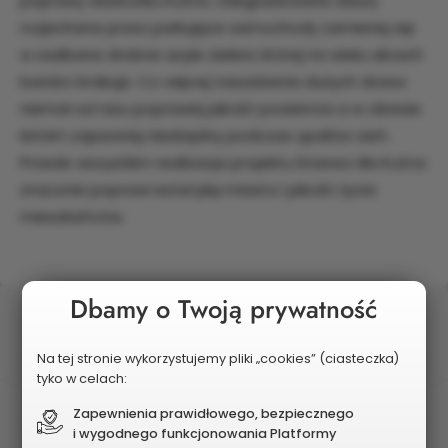
poprawy wizerunku Kutna. Zdegradowane dziury
rozjechane przez parkujące samochody zamienią się
w zadbane drobne azyle zieleni, której na wielu ulicach
bardzo brakuje. Co więcej nasadzenia dużych drzew
niemal od razu poprawią jakość powietrza a w okresie
letnim zapewnią niezbędny podczas upałów cień.
Przede wszystkim realizacja projektu Drzewa dla Kutna
znacznie poprawi estetykę miasta i jakość życia
mieszkańców.
Dbamy o Twoją prywatność
Status
Wybrany do realizacji
Na tej stronie wykorzystujemy pliki „cookies” (ciasteczka)
tyko w celach:
Postęp realizacji
Zapewnienia prawidłowego, bezpiecznego
i wygodnego funkcjonowania Platformy
Zrealizowany