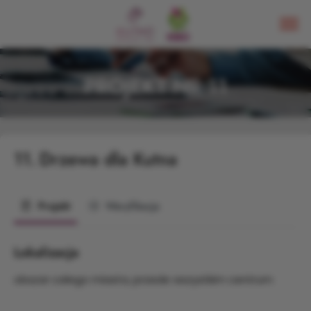
PROJEKT NR 11
11.
Drzewa dla Kutna
Projekt
Weryfikacja
Lokalizacja
obszar całego miasta, przede wszystkim centrum