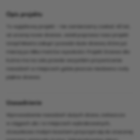
Opis projektu
To wyjątkowy projekt - nie zamierzamy czekać 40 lat,
aż urosną nowe drzewa. Jeżeli poprzesz nasz projekt
Urząd Miasta zakupi i posadzi duże drzewa, które już
mierzą po kilka metrów wysokości. Projekt Drzewa dla
Kutna ma na celu przede wszystkim przywrócenie
nasadzeń w miejscach gdzie jeszcze niedawno rosły
piękne drzewa.
Uzasadnienie
Wprowadzenie nasadzeń dużych drzew, zwłaszcza
w ciągach ulic i w miejscach wybrakowanych,
stosunkowo małym kosztem przyczyni się do znacznej