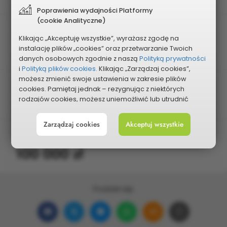
Poprawienia wydajności Platformy
(cookie Analityczne)
Edycja
Klikając „Akceptuję wszystkie”, wyrażasz zgodę na
KBO 2016
instalację plików „cookies” oraz przetwarzanie Twoich
danych osobowych zgodnie z naszą
Polityką prywatności
i
Polityką plików cookies.
Klikając „Zarządzaj cookies”,
możesz zmienić swoje ustawienia w zakresie plików
Rodzaj projektu
cookies. Pamiętaj jednak – rezygnując z niektórych
rodzajów cookies, możesz uniemożliwić lub utrudnić
Duży
sobie korzystanie z naszego serwisu i jego funkcji.
Zarządzaj cookies
Akceptuj wszystkie
Możesz cofnąć lub zmienić zgody w dowolnym
Planowany koszt
momencie. Wystarczy, że wybierzesz „Ustawienia plików
cookies” w stopce każdej z naszych podstron.
100 000 zł
Podziel się:
Udostępnij
Udostępnij
Udostępnij
Udostępnij
Udostępnij
Skopiuj