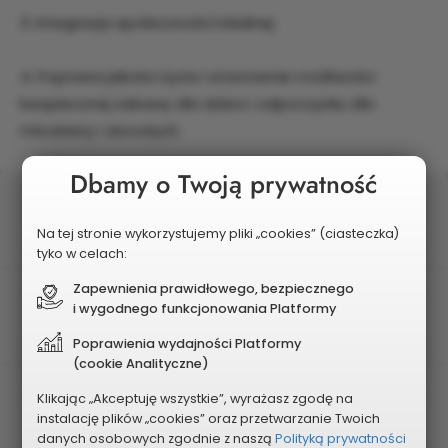
3. Integracja społeczności lokalnej.
4. Poprawa jakości życia i stworzenie możliwości
bezpiecznej zabawy dla dzieci i odpoczynku dla
młodzieży i dorosłych.
Dbamy o Twoją prywatność
Status
Wybrany do realizacji
Na tej stronie wykorzystujemy pliki „cookies” (ciasteczka)
tyko w celach:
Zapewnienia prawidłowego, bezpiecznego
Postęp realizacji
i wygodnego funkcjonowania Platformy
Zrealizowany
Poprawienia wydajności Platformy
(cookie Analityczne)
Edycja
Klikając „Akceptuję wszystkie”, wyrażasz zgodę na
instalację plików „cookies” oraz przetwarzanie Twoich
KBO 2016
danych osobowych zgodnie z naszą
Polityką prywatności