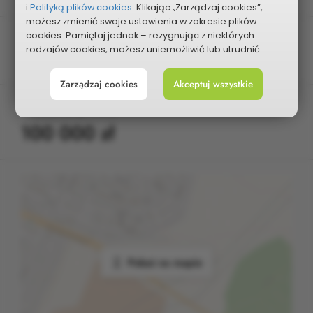
i
Polityką plików cookies.
Klikając „Zarządzaj cookies”,
możesz zmienić swoje ustawienia w zakresie plików
cookies. Pamiętaj jednak – rezygnując z niektórych
Rodzaj projektu
rodzajów cookies, możesz uniemożliwić lub utrudnić
Duży
sobie korzystanie z naszego serwisu i jego funkcji.
Zarządzaj cookies
Akceptuj wszystkie
Możesz cofnąć lub zmienić zgody w dowolnym
momencie. Wystarczy, że wybierzesz „Ustawienia plików
Planowany koszt
cookies” w stopce każdej z naszych podstron.
100 000 zł
Pokaż na mapie