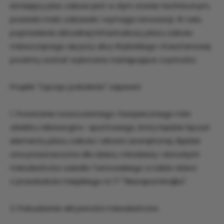
Istniejący plac zabaw jest w złym stanie technicznym,
posiada mało zabawek i wymaga renowacji. W celu
poprawienia aktualnej infrastruktury placu zabaw
mieszczącego się przy ulicy Wybickiego i Kasztanowej
powinny zostać wykonane następujące czynności.
Projekt "Łącząc pokolenia" zapewni:
1. Powstanie nowoczesnego i bezpiecznego mini
obiektu rekreacyjno- sportowego, który będzie łączyć
elementy placu zabaw i siłowni zewnętrznej. Będzie
ona przeznaczona dla dzieci, młodzieży i dorosłych
mieszkańców osiedla Tarnowskiego a także dzieci
z przedszkola miejskiego nr 17 "Niezapominajka".
2. Pobudzenie aktywności mieszkańców.