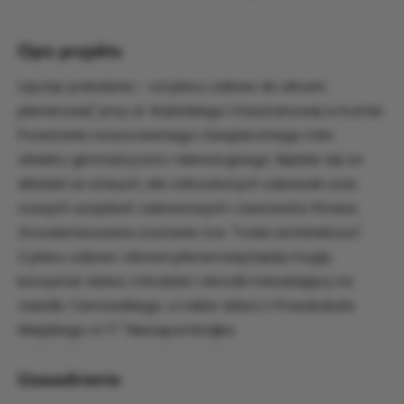
Opis projektu
Łącząc pokolenia - od placu zabaw do siłowni
plenerowej" przy ul. Wybickiego i Kasztanowej w Kutnie.
Powstanie nowoczesnego i bezpiecznego mini
obiektu gimnastyczno-rekreacyjnego. Będzie się on
składał ze starych, ale odnowionych zabawek oraz
nowych urządzeń zabawowych i zestawów fitness.
Zmodernizowana zostanie tzw. "mała architektura".
Z placu zabaw i siłowni plenerowej będą mogły
korzystać dzieci, młodzież i dorośli mieszkający na
osiedlu Tarnowskiego, a także dzieci z Przedszkola
Miejskiego nr 17 "Niezapominajka.
Uzasadnienie