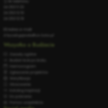
Nr telefonu:
24 253 11 23
24 253 12 51
24 253 12 19
Adres e-mail:
d.byczek-gajewska@um.kutno.pl
Wszystko o Budżecie
Zasady ogólne
Budżet krok po kroku
Harmonogram
Zgłaszanie projektów
Weryfikacja
Głosowanie
Katalog inspiracji
Do pobrania
Pomoc urzędników