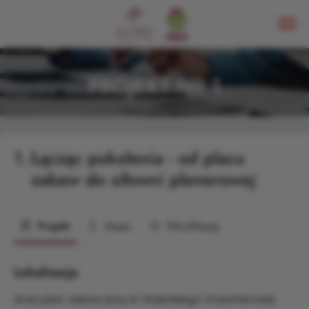
PROJEKT NR 1
1.
Łącząc pokolenia - od placu
zabaw do siłowni plenerowej
Projekt
Mapa
Weryfikacja
Lokalizacja
stary plac zabaw przy ul. Wybickiego i Kasztanowej